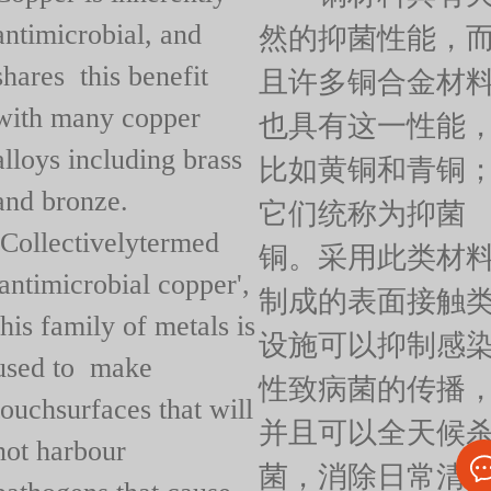
antimicrobial, and
然的抑菌性能，
shares this benefit
且许多铜合金材
with many copper
也具有这一性能
alloys including brass
比如黄铜和青铜
and bronze.
它们统称为抑菌
Collectivelytermed
铜。采用此类材
'antimicrobial copper',
制成的表面接触
this family of metals is
设施可以抑制感
used to make
性致病菌的传播
touchsurfaces that will
并且可以全天候
not harbour
菌，消除日常清